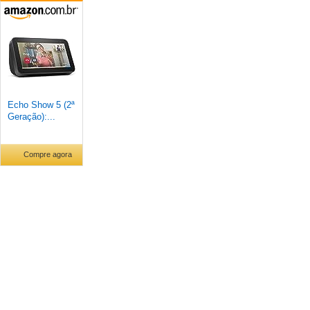
Echo Show 5 (2ª
Geração):...
Compre agora